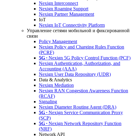
Nexign Interconnect
Nexign Roaming Support
Nexign Partner Management
IoT
Nexign IoT Connectivity Platform
Управление сетями мобильной и фиксированной
связи
Policy Management
Nexign Policy and Charging Rules Function
(PCRF)
5G ∙
Nexign 5G Policy Control Function (PCF)
Nexign Authentication, Authorization, and
Accounting (AAA)
Nexign User Data Repository (UDR)
Data & Analytics
Nexign Mediation
Nexign RAN Congestion Awareness Function
(RCAF)
Signaling
Nexign Diameter Routing Agent (DRA)
5G ∙
Nexign Service Communication Proxy
(SCP)
5G ∙
Nexign Network Repository Function
(NRF)
Network API