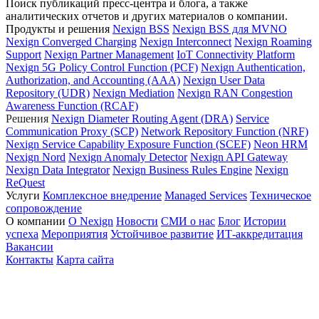
Поиск публикаций пресс-центра и блога, а также
аналитических отчетов и других материалов о компании.
Продукты и решения
Nexign BSS
Nexign BSS для MVNO
Nexign Converged Charging
Nexign Interconnect
Nexign Roaming
Support
Nexign Partner Management
IoT Connectivity Platform
Nexign 5G Policy Control Function (PCF)
Nexign Authentication,
Authorization, and Accounting (AAA)
Nexign User Data
Repository (UDR)
Nexign Mediation
Nexign RAN Congestion
Awareness Function (RCAF)
Решения
Nexign Diameter Routing Agent (DRA)
Service
Communication Proxy (SCP)
Network Repository Function (NRF)
Nexign Service Capability Exposure Function (SCEF)
Neon HRM
Nexign Nord
Nexign Anomaly Detector
Nexign API Gateway
Nexign Data Integrator
Nexign Business Rules Engine
Nexign
ReQuest
Услуги
Комплексное внедрение
Managed Services
Техническое
сопровождение
О компании
О Nexign
Новости
СМИ о нас
Блог
Истории
успеха
Мероприятия
Устойчивое развитие
ИТ-аккредитация
Вакансии
Контакты
Карта сайта