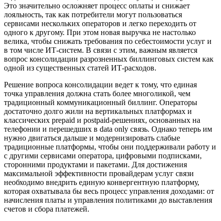
Это значительно осложняет процесс оплаты и снижает
лояльность, так как потребители могут пользоваться
сервисами нескольких операторов и легко переходить от
одного к другому. При этом новая выручка не настолько
велика, чтобы снижать требования по себестоимости услуг и
в том числе ИТ-систем. В связи с этим, важным является
вопрос консолидации разрозненных биллинговых систем как
одной из существенных статей ИТ-расходов.
Решение вопроса консолидации ведет к тому, что единая
точка управления должна стать более многоликой, чем
традиционный коммуникационный биллинг. Операторы
достаточно долго жили на вертикальных платформах и
классических prepaid и postpaid-решениях, основанных на
телефонии и перешедших в data only связь. Однако теперь им
нужно двигаться дальше и модернизировать слабые
традиционные платформы, чтобы они поддерживали работу и
с другими сервисами оператора, цифровыми подписками,
сторонними продуктами и пакетами. Для достижения
максимальной эффективности провайдерам услуг связи
необходимо внедрить единую конвергентную платформу,
которая охватывала бы весь процесс управления доходами: от
начисления платы и управления политиками до выставления
счетов и сбора платежей.