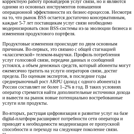
корректную работу провайдеров услуг связи, но и являются
одними из основных инструментов повышения
операционной эффективности их бизнес-процессов. Несмотря
на то, что рынок BSS остается достаточно консервативным,
каждые 5-7 лет поставщикам услуг связи необходимо
модернизировать свои BSS-системы из-за эволюции бизнеса и
изменения продуктового портфеля.
Продуктовые изменения происходят по двум основным
причинам. Во-первых, это связано с общей стагнацией
«классической» телеком-выручки. Профиль потребления
услуг голосовой связи, передачи данных и сообщений
устоялся, а объем денежных средств, который абоненты могут
ежемесячно тратить на услуги операторов связи, достиг
предела. По оценкам экспертов, в последние годы
среднерыночный рост ARPU (доход с одного абонента) в
России составляет не более 1–2% в год. В таких условиях
оператор стремится найти дополнительные источники дохода
и вывести на рынок новые потенциально востребованные
услуги или продукты.
Во-вторых, растущая цифровизация и развитие услуг на базе
digital-платформ расширяют потребности сети оператора и
приводят к необходимости модернизации ее пропускной
способности и переходу на следующее поколение связи.