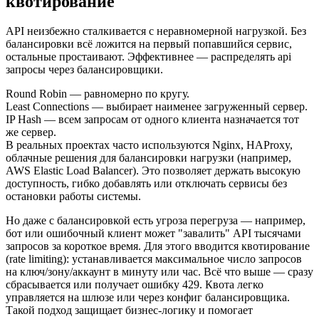
квотирование
API неизбежно сталкивается с неравномерной нагрузкой. Без
балансировки всё ложится на первый попавшийся сервис,
остальные простаивают. Эффективнее — распределять api
запросы через балансировщики.
Round Robin — равномерно по кругу.
Least Connections — выбирает наименее загруженный сервер.
IP Hash — всем запросам от одного клиента назначается тот
же сервер.
В реальных проектах часто используются Nginx, HAProxy,
облачные решения для балансировки нагрузки (например,
AWS Elastic Load Balancer). Это позволяет держать высокую
доступность, гибко добавлять или отключать сервисы без
остановки работы системы.
Но даже с балансировкой есть угроза перегруза — например,
бот или ошибочный клиент может "завалить" API тысячами
запросов за короткое время. Для этого вводится квотирование
(rate limiting): устанавливается максимальное число запросов
на ключ/зону/аккаунт в минуту или час. Всё что выше — сразу
сбрасывается или получает ошибку 429. Квота легко
управляется на шлюзе или через конфиг балансировщика.
Такой подход защищает бизнес-логику и помогает