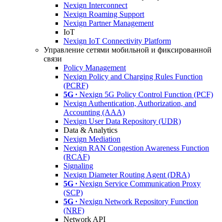
Nexign Interconnect
Nexign Roaming Support
Nexign Partner Management
IoT
Nexign IoT Connectivity Platform
Управление сетями мобильной и фиксированной
связи
Policy Management
Nexign Policy and Charging Rules Function
(PCRF)
5G ∙
Nexign 5G Policy Control Function (PCF)
Nexign Authentication, Authorization, and
Accounting (AAA)
Nexign User Data Repository (UDR)
Data & Analytics
Nexign Mediation
Nexign RAN Congestion Awareness Function
(RCAF)
Signaling
Nexign Diameter Routing Agent (DRA)
5G ∙
Nexign Service Communication Proxy
(SCP)
5G ∙
Nexign Network Repository Function
(NRF)
Network API