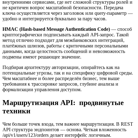
внутренними сервисами, где нет сложной структуры ролей и
не критичен вопрос масштабной безопасности. Передача
ключа осуществляется через заголовок или query-параметр —
удобно и интегрируется буквально за пару часов.
HMAC (Hash-based Message Authentication Code)
— способ
криптографически подписывать каждый API-запрос. Такой
метод отлично подходит для межбанковских интеграций,
платёжных шлюзов, работы с критичными персональными
данными, когда целостность сообщений и невозможность
подмены имеют решающее значение.
Подбирая архитектуру авторизации, опирайтесь как на
потенциальные угрозы, так и на специфику цифровой среды.
Чем масштабнее и более распределён бизнес, тем выше
требования к трассировке запросов, глубине анализа и
формализации управления доступом.
Маршрутизация API: продвинутые
техники
Чем больше точек входа, тем важнее маршрутизация. В REST
API структура эндпоинтов — основа. Четкая вложенность
/api/v1/users/123/orders делает интерфейс логичным.