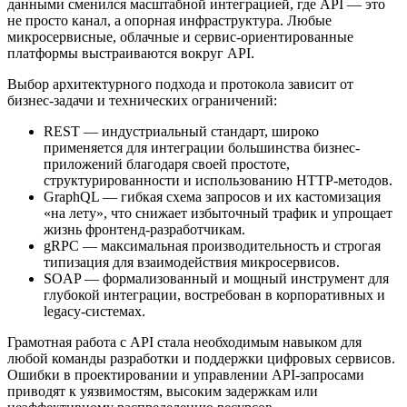
данными сменился масштабной интеграцией, где API — это
не просто канал, а опорная инфраструктура. Любые
микросервисные, облачные и сервис-ориентированные
платформы выстраиваются вокруг API.
Выбор архитектурного подхода и протокола зависит от
бизнес-задачи и технических ограничений:
REST — индустриальный стандарт, широко
применяется для интеграции большинства бизнес-
приложений благодаря своей простоте,
структурированности и использованию HTTP-методов.
GraphQL — гибкая схема запросов и их кастомизация
«на лету», что снижает избыточный трафик и упрощает
жизнь фронтенд-разработчикам.
gRPC — максимальная производительность и строгая
типизация для взаимодействия микросервисов.
SOAP — формализованный и мощный инструмент для
глубокой интеграции, востребован в корпоративных и
legacy-системах.
Грамотная работа с API стала необходимым навыком для
любой команды разработки и поддержки цифровых сервисов.
Ошибки в проектировании и управлении API-запросами
приводят к уязвимостям, высоким задержкам или