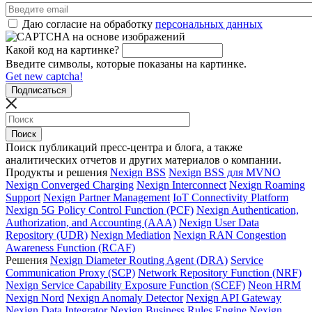
Даю согласие на обработку
персональных данных
Какой код на картинке?
Введите символы, которые показаны на картинке.
Get new captcha!
Поиск публикаций пресс-центра и блога, а также
аналитических отчетов и других материалов о компании.
Продукты и решения
Nexign BSS
Nexign BSS для MVNO
Nexign Converged Charging
Nexign Interconnect
Nexign Roaming
Support
Nexign Partner Management
IoT Connectivity Platform
Nexign 5G Policy Control Function (PCF)
Nexign Authentication,
Authorization, and Accounting (AAA)
Nexign User Data
Repository (UDR)
Nexign Mediation
Nexign RAN Congestion
Awareness Function (RCAF)
Решения
Nexign Diameter Routing Agent (DRA)
Service
Communication Proxy (SCP)
Network Repository Function (NRF)
Nexign Service Capability Exposure Function (SCEF)
Neon HRM
Nexign Nord
Nexign Anomaly Detector
Nexign API Gateway
Nexign Data Integrator
Nexign Business Rules Engine
Nexign