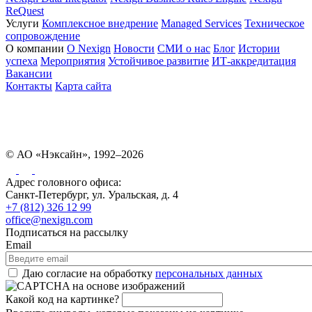
ReQuest
Услуги
Комплексное внедрение
Managed Services
Техническое
сопровождение
О компании
О Nexign
Новости
СМИ о нас
Блог
Истории
успеха
Мероприятия
Устойчивое развитие
ИТ-аккредитация
Вакансии
Контакты
Карта сайта
© АО «Нэксайн», 1992–2026
Адрес головного офиса:
Санкт-Петербург, ул. Уральская, д. 4
+7 (812) 326 12 99
office@nexign.com
Подписаться на рассылку
Email
Даю согласие на обработку
персональных данных
Какой код на картинке?