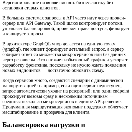
Версионирование позволяет менять бизнес-логику без
остановки старых клиентов.
В больших системах запросы к API часто идут через прокси-
сервер или API Gateway. Такой шлюз контролирует потоки,
управляет балансировкой, проверяет права доступа, фильтрует
и кэширует запросы.
В архитектуре GraphQL упор делается на единую точку
(/graphql), где клиент формирует детальный запрос, а сервер
собирает ответ со множества микросервисов или баз данных
через резолверы. Это снижает избыточный трафик и ускоряет
разработку фронтенда, поскольку не нужно ждать появления
новых эндпоинтов — достаточно обновить схему.
Когда сервисов много, создаются сценарии с динамической
маршрутизацией: например, если один сервис недоступен,
запрос автоматически уходит на резервный; или один endpoint
проксирует вызовы сразу к нескольким источникам —
соединяя несколько микросервисов в единое API-решение.
Продуманная маршрутизация экономит поддержку, облегчает
масштабирование и прозрачна для клиента.
Балансировка нагрузки и