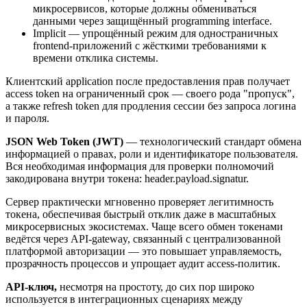
микросервисов, которые должны обмениваться
данными через защищённый programming interface.
Implicit — упрощённый режим для одностраничных
frontend-приложений с жёсткими требованиями к
времени отклика системы.
Клиентский application после предоставления прав получает
access token на ограниченный срок — своего рода "пропуск",
а также refresh token для продления сессии без запроса логина
и пароля.
JSON Web Token (JWT)
— технологический стандарт обмена
информацией о правах, роли и идентификаторе пользователя.
Вся необходимая информация для проверки полномочий
закодирована внутри токена: header.payload.signatur.
Сервер практически мгновенно проверяет легитимность
токена, обеспечивая быстрый отклик даже в масштабных
микросервисных экосистемах. Чаще всего обмен токенами
ведётся через API-gateway, связанный с централизованной
платформой авторизации — это повышает управляемость,
прозрачность процессов и упрощает аудит access-политик.
API-ключ,
несмотря на простоту, до сих пор широко
используется в интеграционных сценариях между