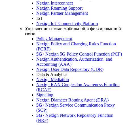
Nexign Interconnect
Nexign Roaming Support
Nexign Partner Management
IoT
Nexign IoT Connectivity Platform
Управление сетями мобильной и фиксированной
связи
Policy Management
Nexign Policy and Charging Rules Function
(PCRF)
5G ∙
Nexign 5G Policy Control Function (PCF)
Nexign Authentication, Authorization, and
Accounting (AAA)
Nexign User Data Repository (UDR)
Data & Analytics
Nexign Mediation
Nexign RAN Congestion Awareness Function
(RCAF)
Signaling
Nexign Diameter Routing Agent (DRA)
5G ∙
Nexign Service Communication Proxy
(SCP)
5G ∙
Nexign Network Repository Function
(NRF)