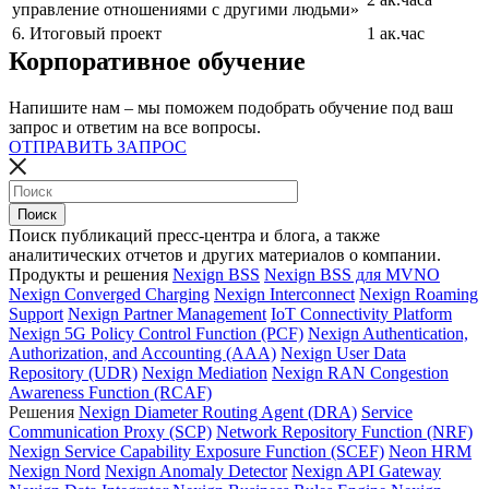
управление отношениями с другими людьми»
6. Итоговый проект
1 ак.час
Корпоративное обучение
Напишите нам – мы поможем подобрать обучение под ваш
запрос и ответим на все вопросы.
ОТПРАВИТЬ ЗАПРОС
Поиск публикаций пресс-центра и блога, а также
аналитических отчетов и других материалов о компании.
Продукты и решения
Nexign BSS
Nexign BSS для MVNO
Nexign Converged Charging
Nexign Interconnect
Nexign Roaming
Support
Nexign Partner Management
IoT Connectivity Platform
Nexign 5G Policy Control Function (PCF)
Nexign Authentication,
Authorization, and Accounting (AAA)
Nexign User Data
Repository (UDR)
Nexign Mediation
Nexign RAN Congestion
Awareness Function (RCAF)
Решения
Nexign Diameter Routing Agent (DRA)
Service
Communication Proxy (SCP)
Network Repository Function (NRF)
Nexign Service Capability Exposure Function (SCEF)
Neon HRM
Nexign Nord
Nexign Anomaly Detector
Nexign API Gateway