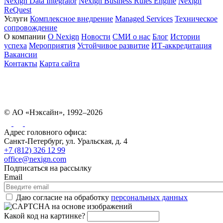
Nexign Data Integrator
Nexign Business Rules Engine
Nexign
ReQuest
Услуги
Комплексное внедрение
Managed Services
Техническое
сопровождение
О компании
О Nexign
Новости
СМИ о нас
Блог
Истории
успеха
Мероприятия
Устойчивое развитие
ИТ-аккредитация
Вакансии
Контакты
Карта сайта
© АО «Нэксайн», 1992–2026
Адрес головного офиса:
Санкт-Петербург, ул. Уральская, д. 4
+7 (812) 326 12 99
office@nexign.com
Подписаться на рассылку
Email
Даю согласие на обработку
персональных данных
Какой код на картинке?