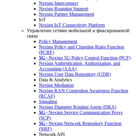
Nexign Interconnect
Nexign Roaming Support
Nexign Partner Management
IoT
Nexign IoT Connectivity Platform
Управление сетями мобильной и фиксированной
связи
Policy Management
Nexign Policy and Charging Rules Function
(PCRF)
5G ∙
Nexign 5G Policy Control Function (PCF)
Nexign Authentication, Authorization, and
Accounting (AAA)
Nexign User Data Repository (UDR)
Data & Analytics
Nexign Mediation
Nexign RAN Congestion Awareness Function
(RCAF)
Signaling
Nexign Diameter Routing Agent (DRA)
5G ∙
Nexign Service Communication Proxy
(SCP)
5G ∙
Nexign Network Repository Function
(NRF)
Network API