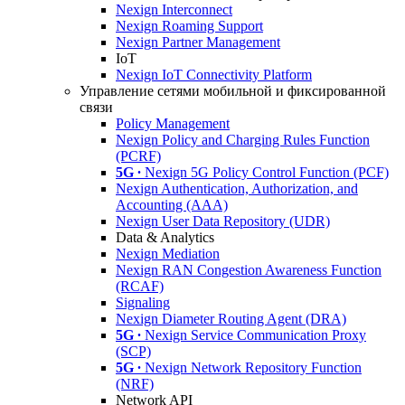
Nexign Interconnect
Nexign Roaming Support
Nexign Partner Management
IoT
Nexign IoT Connectivity Platform
Управление сетями мобильной и фиксированной
связи
Policy Management
Nexign Policy and Charging Rules Function
(PCRF)
5G ∙
Nexign 5G Policy Control Function (PCF)
Nexign Authentication, Authorization, and
Accounting (AAA)
Nexign User Data Repository (UDR)
Data & Analytics
Nexign Mediation
Nexign RAN Congestion Awareness Function
(RCAF)
Signaling
Nexign Diameter Routing Agent (DRA)
5G ∙
Nexign Service Communication Proxy
(SCP)
5G ∙
Nexign Network Repository Function
(NRF)
Network API