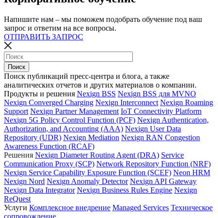
Напишите нам – мы поможем подобрать обучение под ваш
запрос и ответим на все вопросы.
ОТПРАВИТЬ ЗАПРОС
Поиск публикаций пресс-центра и блога, а также
аналитических отчетов и других материалов о компании.
Продукты и решения
Nexign BSS
Nexign BSS для MVNO
Nexign Converged Charging
Nexign Interconnect
Nexign Roaming
Support
Nexign Partner Management
IoT Connectivity Platform
Nexign 5G Policy Control Function (PCF)
Nexign Authentication,
Authorization, and Accounting (AAA)
Nexign User Data
Repository (UDR)
Nexign Mediation
Nexign RAN Congestion
Awareness Function (RCAF)
Решения
Nexign Diameter Routing Agent (DRA)
Service
Communication Proxy (SCP)
Network Repository Function (NRF)
Nexign Service Capability Exposure Function (SCEF)
Neon HRM
Nexign Nord
Nexign Anomaly Detector
Nexign API Gateway
Nexign Data Integrator
Nexign Business Rules Engine
Nexign
ReQuest
Услуги
Комплексное внедрение
Managed Services
Техническое
сопровождение