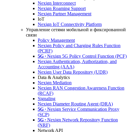
Nexign Interconnect
Nexign Roaming Support
Nexign Partner Management
IoT
Nexign IoT Connectivity Platform
Управление сетями мобильной и фиксированной
связи
Policy Management
Nexign Policy and Charging Rules Function
(PCRF)
5G ∙
Nexign 5G Policy Control Function (PCF)
Nexign Authentication, Authorization, and
Accounting (AAA)
Nexign User Data Repository (UDR)
Data & Analytics
Nexign Mediation
Nexign RAN Congestion Awareness Function
(RCAF)
Signaling
Nexign Diameter Routing Agent (DRA)
5G ∙
Nexign Service Communication Proxy
(SCP)
5G ∙
Nexign Network Repository Function
(NRF)
Network API