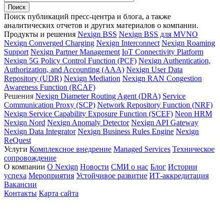
Поиск публикаций пресс-центра и блога, а также
аналитических отчетов и других материалов о компании.
Продукты и решения
Nexign BSS
Nexign BSS для MVNO
Nexign Converged Charging
Nexign Interconnect
Nexign Roaming
Support
Nexign Partner Management
IoT Connectivity Platform
Nexign 5G Policy Control Function (PCF)
Nexign Authentication,
Authorization, and Accounting (AAA)
Nexign User Data
Repository (UDR)
Nexign Mediation
Nexign RAN Congestion
Awareness Function (RCAF)
Решения
Nexign Diameter Routing Agent (DRA)
Service
Communication Proxy (SCP)
Network Repository Function (NRF)
Nexign Service Capability Exposure Function (SCEF)
Neon HRM
Nexign Nord
Nexign Anomaly Detector
Nexign API Gateway
Nexign Data Integrator
Nexign Business Rules Engine
Nexign
ReQuest
Услуги
Комплексное внедрение
Managed Services
Техническое
сопровождение
О компании
О Nexign
Новости
СМИ о нас
Блог
Истории
успеха
Мероприятия
Устойчивое развитие
ИТ-аккредитация
Вакансии
Контакты
Карта сайта