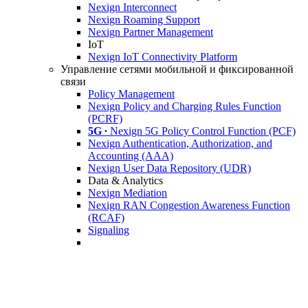
Nexign Interconnect
Nexign Roaming Support
Nexign Partner Management
IoT
Nexign IoT Connectivity Platform
Управление сетями мобильной и фиксированной
связи
Policy Management
Nexign Policy and Charging Rules Function
(PCRF)
5G ∙
Nexign 5G Policy Control Function (PCF)
Nexign Authentication, Authorization, and
Accounting (AAA)
Nexign User Data Repository (UDR)
Data & Analytics
Nexign Mediation
Nexign RAN Congestion Awareness Function
(RCAF)
Signaling