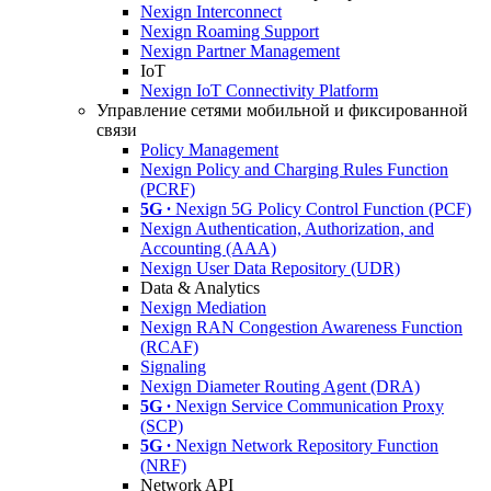
Nexign Interconnect
Nexign Roaming Support
Nexign Partner Management
IoT
Nexign IoT Connectivity Platform
Управление сетями мобильной и фиксированной
связи
Policy Management
Nexign Policy and Charging Rules Function
(PCRF)
5G ∙
Nexign 5G Policy Control Function (PCF)
Nexign Authentication, Authorization, and
Accounting (AAA)
Nexign User Data Repository (UDR)
Data & Analytics
Nexign Mediation
Nexign RAN Congestion Awareness Function
(RCAF)
Signaling
Nexign Diameter Routing Agent (DRA)
5G ∙
Nexign Service Communication Proxy
(SCP)
5G ∙
Nexign Network Repository Function
(NRF)
Network API