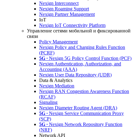
Nexign Interconnect
Nexign Roaming Support
Nexign Partner Management
IoT
Nexign IoT Connectivity Platform
Управление сетями мобильной и фиксированной
связи
Policy Management
Nexign Policy and Charging Rules Function
(PCRF)
5G ∙
Nexign 5G Policy Control Function (PCF)
Nexign Authentication, Authorization, and
Accounting (AAA)
Nexign User Data Repository (UDR)
Data & Analytics
Nexign Mediation
Nexign RAN Congestion Awareness Function
(RCAF)
Signaling
Nexign Diameter Routing Agent (DRA)
5G ∙
Nexign Service Communication Proxy
(SCP)
5G ∙
Nexign Network Repository Function
(NRF)
Network API