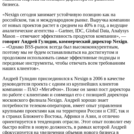
бизнеса.
«Nexign сегодня занимает устойчивую позицию как на
российском, так и международном рынке. Выручка компании
от новых проектов растет в среднем на 40% в год, а ведущие
аналитические агентства – Gartner, IDC, Global Data, Analysys
Mason – отмечают эффективность продуктов компании», —
говорит Андрей Гулидин, коммерческий директор Nexign
.
– «Однако BSS-рынок всегда был высококонкурентным,
поэтому мы не будем останавливаться на достигнутом и
продолжим использовать самые эффективные подходы и
передовые инструменты, чтобы отвечать всем требованиям
наших клиентов».
Андрей Гулидин присоединился к Nexign в 2006 в качестве
руководителя проекта с одним из крупнейших клиентов
компании – ПАО «МегаФон». Позже он занял пост директора
по работе с клиентами и совмещал его с позицией директора
московского филиала Nexign. Андрей хорошо знает
потребности телеком-операторов, имеет опыт управления
крупными проектами как на территории России и СНГ, так и
в странах Ближнего Востока, Африки и Азии, и отлично
ориентируется в тенденциях отрасли. Этот опыт позволит ему
быстро войти в новую должность, в рамках которой Андрей
сфокусируется на увеличении объемов нового бизнеса в