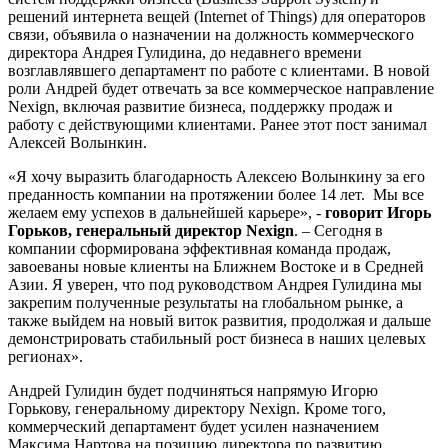
решений интернета вещей (Internet of Things) для операторов
связи, объявила о назначении на должность коммерческого
директора Андрея Гулидина, до недавнего времени
возглавлявшего департамент по работе с клиентами. В новой
роли Андрей будет отвечать за все коммерческое направление
Nexign, включая развитие бизнеса, поддержку продаж и
работу с действующими клиентами. Ранее этот пост занимал
Алексей Волынкин.
«Я хочу выразить благодарность Алексею Волынкину за его
преданность компании на протяжении более 14 лет. Мы все
желаем ему успехов в дальнейшей карьере», -
говорит Игорь
Горьков, генеральный директор Nexign
. – Сегодня в
компании сформирована эффективная команда продаж,
завоеваны новые клиенты на Ближнем Востоке и в Средней
Азии. Я уверен, что под руководством Андрея Гулидина мы
закрепим полученные результаты на глобальном рынке, а
также выйдем на новый виток развития, продолжая и дальше
демонстрировать стабильный рост бизнеса в наших целевых
регионах».
Андрей Гулидин будет подчиняться напрямую Игорю
Горькову, генеральному директору Nexign. Кроме того,
коммерческий департамент будет усилен назначением
Максима Нартова на позицию директора по развитию