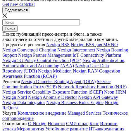
Get new captcha!
Поиск публикаций пресс-центра и блога, а также
аналитических отчетов и других материалов о компании.
Продукты и решения
Nexign BSS
Nexign BSS для MVNO
Nexign Converged Charging
Nexign Interconnect
Nexign Roaming
Support
Nexign Partner Management
IoT Connectivity Platform
Nexign 5G Policy Control Function (PCF)
Nexign Authentication,
Authorization, and Accounting (AAA)
Nexign User Data
Repository (UDR)
Nexign Mediation
Nexign RAN Congestion
Awareness Function (RCAF)
Решения
Nexign Diameter Routing Agent (DRA)
Service
Communication Proxy (SCP)
Network Repository Function (NRF)
Nexign Service Capability Exposure Function (SCEF)
Neon HRM
Nexign Nord
Nexign Anomaly Detector
Nexign API Gateway
Nexign Data Integrator
Nexign Business Rules Engine
Nexign
ReQuest
Услуги
Комплексное внедрение
Managed Services
Техническое
сопровождение
О компании
О Nexign
Новости
СМИ о нас
Блог
Истории
успеха
Мероприятия
Устойчивое развитие
ИТ-аккредитация