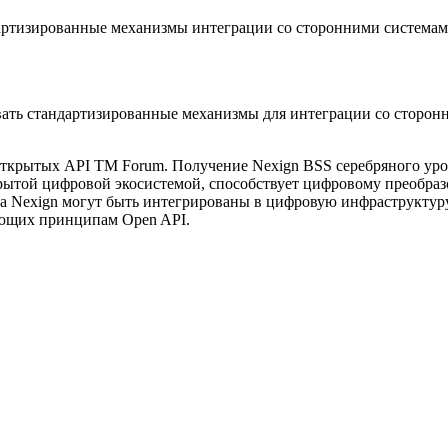
артизированные механизмы интеграции со сторонними системами
овать стандартизированные механизмы для интеграции со сторо
ткрытых API TM Forum. Получение Nexign BSS серебряного уров
ткрытой цифровой экосистемой, способствует цифровому преобр
а Nexign могут быть интегрированы в цифровую инфраструктуру
ующих принципам Open API.