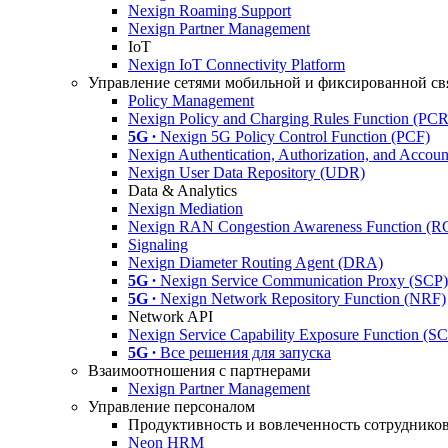
Nexign Roaming Support
Nexign Partner Management
IoT
Nexign IoT Connectivity Platform
Управление сетями мобильной и фиксированной св
Policy Management
Nexign Policy and Charging Rules Function (PC
5G ∙
Nexign 5G Policy Control Function (PCF)
Nexign Authentication, Authorization, and Acco
Nexign User Data Repository (UDR)
Data & Analytics
Nexign Mediation
Nexign RAN Congestion Awareness Function (
Signaling
Nexign Diameter Routing Agent (DRA)
5G ∙
Nexign Service Communication Proxy (SCP)
5G ∙
Nexign Network Repository Function (NRF)
Network API
Nexign Service Capability Exposure Function (S
5G ∙
Все решения для запуска
Взаимоотношения с партнерами
Nexign Partner Management
Управление персоналом
Продуктивность и вовлеченность сотруднико
Neon HRM