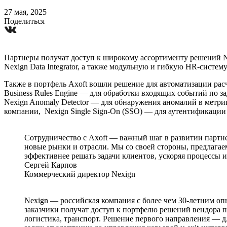
27 мая, 2025
Поделиться
Партнеры получат доступ к широкому ассортименту решений N
Nexign Data Integrator, а также модульную и гибкую HR-сист
Также в портфель Axoft вошли решение для автоматизации рас
Business Rules Engine — для обработки входящих событий по з
Nexign Anomaly Detector — для обнаружения аномалий в метри
компании, Nexign Single Sign-On (SSO) — для аутентификации
Сотрудничество с Axoft — важный шаг в развитии партне
новые рынки и отрасли. Мы со своей стороны, предлага
эффективнее решать задачи клиентов, ускоряя процессы и
Сергей Карпов
Коммерческий директор Nexign
Nexign — российская компания с более чем 30-летним о
заказчики получат доступ к портфелю решений вендора п
логистика, транспорт. Решение первого направления — 