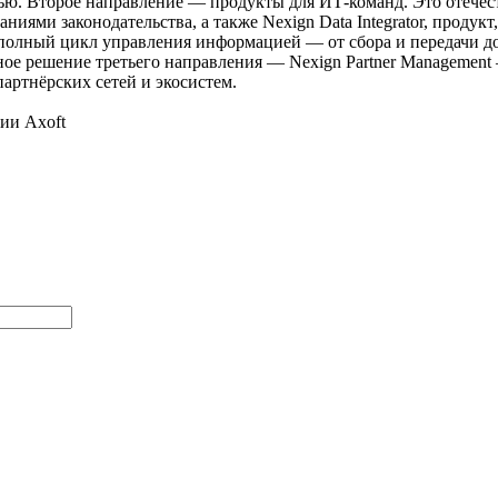
ервью. Второе направление — продукты для ИТ-команд. Это отече
ниями законодательства, а также Nexign Data Integrator, проду
олный цикл управления информацией — от сбора и передачи до 
ое решение третьего направления — Nexign Partner Management
артнёрских сетей и экосистем.
ии Axoft