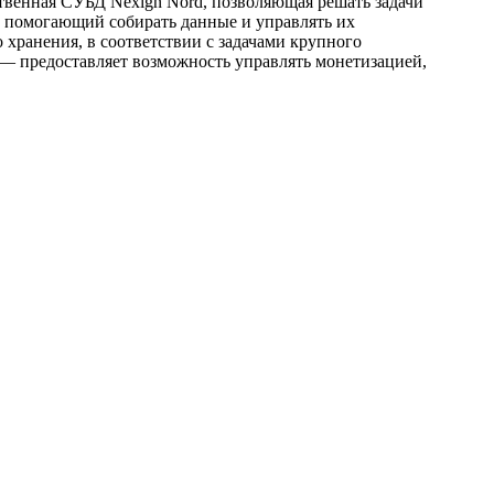
ственная СУБД Nexign Nord, позволяющая решать задачи
кт, помогающий собирать данные и управлять их
хранения, в соответствии с задачами крупного
 — предоставляет возможность управлять монетизацией,