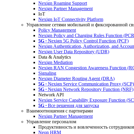
Nexign Roaming Support
Nexign Partner Management
IoT
Nexign IoT Connectivity Platform
Управление сетями мобильной и фиксированной св
Policy Management
Nexign Policy and Charging Rules Function (PC
5G ∙
Nexign 5G Policy Control Function (PCF)
Nexign Authentication, Authorization, and Acco
Nexign User Data Repository (UDR)
Data & Analytics
Nexign Mediation
Nexign RAN Congestion Awareness Function (
Signaling
Nexign Diameter Routing Agent (DRA)
5G ∙
Nexign Service Communication Proxy (SCP)
5G ∙
Nexign Network Repository Function (NRF)
Network API
Nexign Service Capability Exposure Function (S
5G ∙
Все решения для запуска
Взаимоотношения с партнерами
Nexign Partner Management
Управление персоналом
Продуктивность и вовлеченность сотруднико
Neon HRM