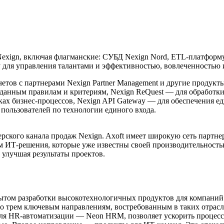
exign, включая флагманские: СУБД Nexign Nord, ETL-платформ
ему для управления талантами и эффективностью, вовлеченность
четов с партнерами Nexign Partner Management и другие продук
аданным правилам и критериям, Nexign ReQuest — для обработки
ках бизнес-процессов, Nexign API Gateway — для обеспечения е
 пользователей по технологии единого входа.
рского канала продаж Nexign. Axoft имеет широкую сеть партне
ем ИТ-решения, которые уже известны своей производительност
 улучшая результаты проектов.
пытом разработки высокотехнологичных продуктов для компаний
о трем ключевым направлениям, востребованным в таких отрасля
для HR-автоматизации — Neon HRM, позволяет ускорить процес