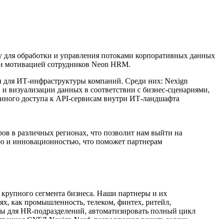
у для обработки и управления потоками корпоративных данных
ю и мотивацией сотрудников Neon HRM.
ты для ИТ-инфраструктуры компаний. Среди них: Nexign
 и визуализации данных в соответствии с бизнес-сценариями,
диного доступа к API-сервисам внутри ИТ-ландшафта
ров в различных регионах, что позволит нам выйти на
ью и инновационностью, что поможет партнерам
 крупного сегмента бизнеса. Наши партнеры и их
х, как промышленность, телеком, финтех, ритейл,
сы для HR-подразделений, автоматизировать полный цикл