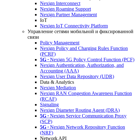
Nexign Interconnect
Nexign Roaming Support
Nexign Partner Management
IoT
Nexign IoT Connectivity Platform
Управление сетями мобильной и фиксированной
связи
Policy Management
Nexign Policy and Charging Rules Function
(PCRF)
5G ∙
Nexign 5G Policy Control Function (PCF)
Nexign Authentication, Authorization, and
Accounting (AAA)
Nexign User Data Repository (UDR)
Data & Analytics
Nexign Mediation
Nexign RAN Congestion Awareness Function
(RCAF)
Signaling
Nexign Diameter Routing Agent (DRA)
5G ∙
Nexign Service Communication Proxy
(SCP)
5G ∙
Nexign Network Repository Function
(NRF)
Network API