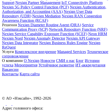
Support
Nexign Partner Management
IoT Connectivity Platform
Nexign 5G Policy Control Function (PCF)
Nexign Authentication,
Authorization, and Accounting (AAA)
Nexign User Data
Repository (UDR)
Nexign Mediation
Nexign RAN Congestion
Awareness Function (RCAF)
Решения
Nexign Diameter Routing Agent (DRA)
Service
Communication Proxy (SCP)
Network Repository Function (NRF)
Nexign Service Capability Exposure Function (SCEF)
Neon HRM
Nexign Nord
Nexign Anomaly Detector
Nexign API Gateway
Nexign Data Integrator
Nexign Business Rules Engine
Nexign
ReQuest
Услуги
Комплексное внедрение
Managed Services
Техническое
сопровождение
О компании
О Nexign
Новости
СМИ о нас
Блог
Истории
успеха
Мероприятия
Устойчивое развитие
ИТ-аккредитация
Вакансии
Контакты
Карта сайта
© АО «Нэксайн», 1992–2026
Адрес головного офиса: