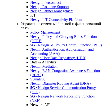
Nexign Interconnect
Nexign Roaming Support
Nexign Partner Management
IoT
Nexign IoT Connectivity Platform
Управление сетями мобильной и фиксированной
связи
Policy Management
Nexign Policy and Charging Rules Function
(PCRF)
5G ∙
Nexign 5G Policy Control Function (PCF)
Nexign Authentication, Authorization, and
Accounting (AAA)
Nexign User Data Repository (UDR)
Data & Analytics
Nexign Mediation
Nexign RAN Congestion Awareness Function
(RCAF)
Signaling
Nexign Diameter Routing Agent (DRA)
5G ∙
Nexign Service Communication Proxy
(SCP)
5G ∙
Nexign Network Repository Function
(NRF)
Network API