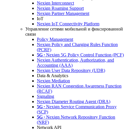
Nexign Interconnect
Nexign Roaming Support
Nexign Partner Management
IoT
Nexign IoT Connectivity Platform
Управление сетями мобильной и фиксированной
связи
Policy Management
Nexign Policy and Charging Rules Function
(PCRF)
5G ∙
Nexign 5G Policy Control Function (PCF)
Nexign Authentication, Authorization, and
Accounting (AAA)
Nexign User Data Repository (UDR)
Data & Analytics
Nexign Mediation
Nexign RAN Congestion Awareness Function
(RCAF)
Signaling
Nexign Diameter Routing Agent (DRA)
5G ∙
Nexign Service Communication Proxy
(SCP)
5G ∙
Nexign Network Repository Function
(NRF)
Network API