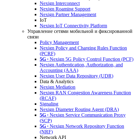
Nexign Interconnect
Nexign Roaming Support
Nexign Partner Management
IoT
Nexign IoT Connectivity Platform
Управление сетями мобильной и фиксированной
связи
Policy Management
Nexign Policy and Charging Rules Function
(PCRF)
5G ∙
Nexign 5G Policy Control Function (PCF)
Nexign Authentication, Authorization, and
Accounting (AAA)
Nexign User Data Repository (UDR)
Data & Analytics
Nexign Mediation
Nexign RAN Congestion Awareness Function
(RCAF)
Signaling
Nexign Diameter Routing Agent (DRA)
5G ∙
Nexign Service Communication Proxy
(SCP)
5G ∙
Nexign Network Repository Function
(NRF)
Network API