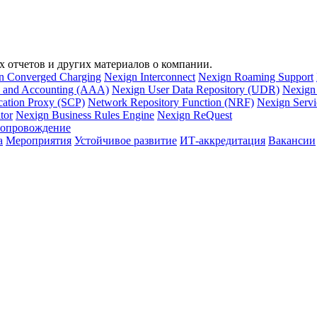
х отчетов и других материалов о компании.
n Converged Charging
Nexign Interconnect
Nexign Roaming Support
n, and Accounting (AAA)
Nexign User Data Repository (UDR)
Nexign
ation Proxy (SCP)
Network Repository Function (NRF)
Nexign Servi
tor
Nexign Business Rules Engine
Nexign ReQuest
сопровождение
а
Мероприятия
Устойчивое развитие
ИТ-аккредитация
Вакансии