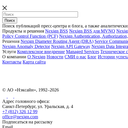
Поиск публикаций пресс-центра и блога, а также аналитически
Продукты и решения
Nexign BSS
Nexign BSS для MVNO
Nexig
Policy Control Function (PCF)
Nexign Authentication, Authorizatio
Решения
Nexign Diameter Routing Agent (DRA)
Service Communic
Nexign Anomaly Detector
Nexign API Gateway
Nexign Data Integra
Услуги
Комплексное внедрение
Managed Services
Техническое 
О компании
О Nexign
Новости
СМИ о нас
Блог
Истории успех
Контакты
Карта сайта
© АО «Нэксайн», 1992–2026
Адрес головного офиса:
Санкт-Петербург, ул. Уральская, д. 4
+7 (812) 326 12 99
office@nexign.com
Подписаться на рассылку
Email