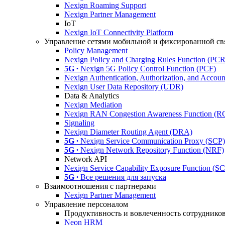
Nexign Roaming Support
Nexign Partner Management
IoT
Nexign IoT Connectivity Platform
Управление сетями мобильной и фиксированной св
Policy Management
Nexign Policy and Charging Rules Function (PC
5G ∙
Nexign 5G Policy Control Function (PCF)
Nexign Authentication, Authorization, and Acco
Nexign User Data Repository (UDR)
Data & Analytics
Nexign Mediation
Nexign RAN Congestion Awareness Function (
Signaling
Nexign Diameter Routing Agent (DRA)
5G ∙
Nexign Service Communication Proxy (SCP)
5G ∙
Nexign Network Repository Function (NRF)
Network API
Nexign Service Capability Exposure Function (S
5G ∙
Все решения для запуска
Взаимоотношения с партнерами
Nexign Partner Management
Управление персоналом
Продуктивность и вовлеченность сотруднико
Neon HRM