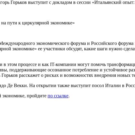
горь Горьков выступит с докладом в сессии «Итальянский опыт:
с на пути к циркулярной экономике»
м Международного экономического форума и Российского форума 
рной экономике» ее участники обсудят, какие шаги нужно сдела
 в этом процессе и как IT-компании могут помочь трансформаци
ивы, поддерживающие осознанное потребление и устойчивое раз
 Горьков расскажет о рисках и возможностях внедрения новых 
Гуидо Де Векки. На открытии также выступит посол Италии в Рос
ой экономике, пройдите
по ссылке
.