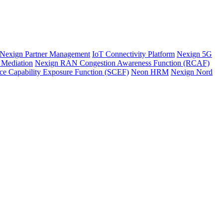
Nexign Partner Management
IoT Connectivity Platform
Nexign 5G
 Mediation
Nexign RAN Congestion Awareness Function (RCAF)
ce Capability Exposure Function (SCEF)
Neon HRM
Nexign Nord