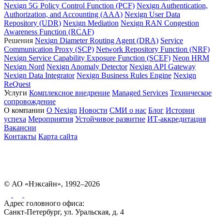
Nexign 5G Policy Control Function (PCF)
Nexign Authentication,
Authorization, and Accounting (AAA)
Nexign User Data
Repository (UDR)
Nexign Mediation
Nexign RAN Congestion
Awareness Function (RCAF)
Решения
Nexign Diameter Routing Agent (DRA)
Service
Communication Proxy (SCP)
Network Repository Function (NRF)
Nexign Service Capability Exposure Function (SCEF)
Neon HRM
Nexign Nord
Nexign Anomaly Detector
Nexign API Gateway
Nexign Data Integrator
Nexign Business Rules Engine
Nexign
ReQuest
Услуги
Комплексное внедрение
Managed Services
Техническое
сопровождение
О компании
О Nexign
Новости
СМИ о нас
Блог
Истории
успеха
Мероприятия
Устойчивое развитие
ИТ-аккредитация
Вакансии
Контакты
Карта сайта
© АО «Нэксайн», 1992–2026
Адрес головного офиса:
Санкт-Петербург, ул. Уральская, д. 4