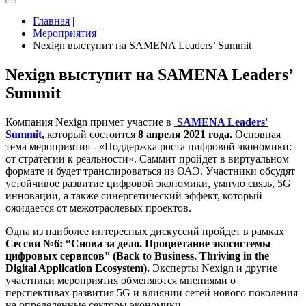
Главная
|
Мероприятия
|
Nexign выступит на SAMENA Leaders’ Summit
Nexign выступит на SAMENA Leaders’
Summit
Компания Nexign примет участие в
SAMENA Leaders'
Summit
,
который состоится
8 апреля 2021 года.
Основная
тема мероприятия - «Поддержка роста цифровой экономики:
от стратегии к реальности». Саммит пройдет в виртуальном
формате и
будет транслироваться из ОАЭ. Участники обсудят
устойчивое развитие цифровой экономики, умную связь, 5G
инновации, а также синергетический эффект, который
ожидается от межотраслевых проектов.
Одна из наиболее интересных дискуссий пройдет в рамках
Сессии №6: “Снова за дело
. Процветание экосистемы
цифровых сервисов” (
Back to Business. Thriving in the
Digital Application Ecosystem).
Эксперты
Nexign
и другие
участники мероприятия обменяются мнениями о
перспективах развития 5G и влиянии сетей нового поколения
на определенные секторы экономики.