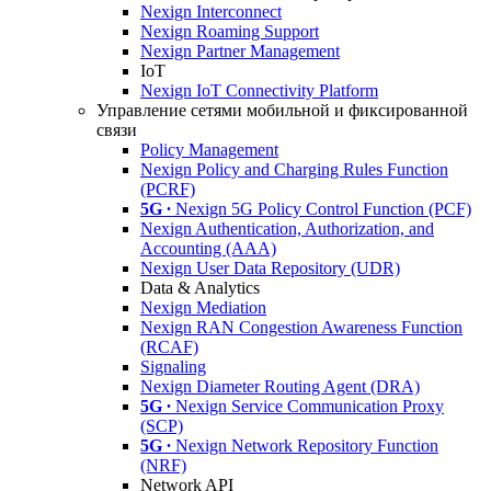
Nexign Interconnect
Nexign Roaming Support
Nexign Partner Management
IoT
Nexign IoT Connectivity Platform
Управление сетями мобильной и фиксированной
связи
Policy Management
Nexign Policy and Charging Rules Function
(PCRF)
5G ∙
Nexign 5G Policy Control Function (PCF)
Nexign Authentication, Authorization, and
Accounting (AAA)
Nexign User Data Repository (UDR)
Data & Analytics
Nexign Mediation
Nexign RAN Congestion Awareness Function
(RCAF)
Signaling
Nexign Diameter Routing Agent (DRA)
5G ∙
Nexign Service Communication Proxy
(SCP)
5G ∙
Nexign Network Repository Function
(NRF)
Network API