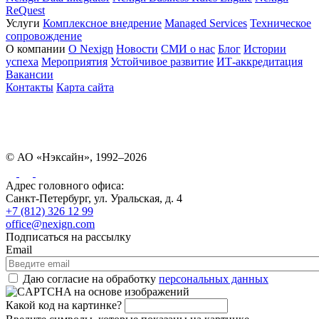
ReQuest
Услуги
Комплексное внедрение
Managed Services
Техническое
сопровождение
О компании
О Nexign
Новости
СМИ о нас
Блог
Истории
успеха
Мероприятия
Устойчивое развитие
ИТ-аккредитация
Вакансии
Контакты
Карта сайта
© АО «Нэксайн», 1992–2026
Адрес головного офиса:
Санкт-Петербург, ул. Уральская, д. 4
+7 (812) 326 12 99
office@nexign.com
Подписаться на рассылку
Email
Даю согласие на обработку
персональных данных
Какой код на картинке?