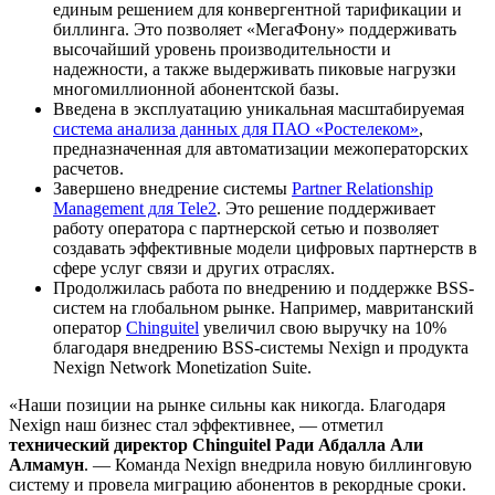
единым решением для конвергентной тарификации и
биллинга. Это позволяет «МегаФону» поддерживать
высочайший уровень производительности и
надежности, а также выдерживать пиковые нагрузки
многомиллионной абонентской базы.
Введена в эксплуатацию уникальная масштабируемая
система анализа данных для ПАО «Ростелеком»
,
предназначенная для автоматизации межоператорских
расчетов.
Завершено внедрение системы
Partner Relationship
Management для Tele2
. Это решение поддерживает
работу оператора с партнерской сетью и позволяет
создавать эффективные модели цифровых партнерств в
сфере услуг связи и других отраслях.
Продолжилась работа по внедрению и поддержке BSS-
систем на глобальном рынке. Например, мавританский
оператор
Chinguitel
увеличил свою выручку на 10%
благодаря внедрению BSS-системы Nexign и продукта
Nexign Network Monetization Suite.
«Наши позиции на рынке сильны как никогда. Благодаря
Nexign наш бизнес стал эффективнее, — отметил
технический директор Chinguitel
Ради Абдалла Али
Алмамун
. — Команда Nexign внедрила новую биллинговую
систему и провела миграцию абонентов в рекордные сроки.