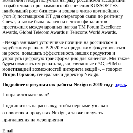
Компания Nexign получила награду российской ассоциации
разработчиков программного обеспечения RUSSOFT «За
наибольший рост бизнеса» и вошла в число крупнейших
(топ-3) поставщиков ИТ для операторов связи по рейтингу
Cnews, а также была включена в число финалистов
престижных международных наград TM Forum Excellence
Awards, Global Telecom Awards и Telecoms World Awards.
«Nexign занимает устойчивые позиции на российском и
зарубежном рынках. В 2020 мы продолжим фокусироваться
на росте, повышать эффективность наших продуктов и
упрощать цифровую трансформацию для клиентов. Мы также
будем помогать им решать задачи, связанные с 5G, eSIM и
монетизацией возможностей интернета вещей», – говорит
Игорь Горьков,
генеральный директор Nexign.
Подробнее о результатах работы Nexign в 2019 году
здесь
.
Понравился материал?
Подпишитесь на рассылку, чтобы первыми узнавать
о новостях и продуктах Nexign, а также получать
приглашения на мероприятия
Email