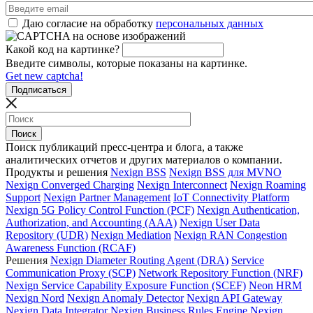
Даю согласие на обработку
персональных данных
Какой код на картинке?
Введите символы, которые показаны на картинке.
Get new captcha!
Поиск публикаций пресс-центра и блога, а также
аналитических отчетов и других материалов о компании.
Продукты и решения
Nexign BSS
Nexign BSS для MVNO
Nexign Converged Charging
Nexign Interconnect
Nexign Roaming
Support
Nexign Partner Management
IoT Connectivity Platform
Nexign 5G Policy Control Function (PCF)
Nexign Authentication,
Authorization, and Accounting (AAA)
Nexign User Data
Repository (UDR)
Nexign Mediation
Nexign RAN Congestion
Awareness Function (RCAF)
Решения
Nexign Diameter Routing Agent (DRA)
Service
Communication Proxy (SCP)
Network Repository Function (NRF)
Nexign Service Capability Exposure Function (SCEF)
Neon HRM
Nexign Nord
Nexign Anomaly Detector
Nexign API Gateway
Nexign Data Integrator
Nexign Business Rules Engine
Nexign