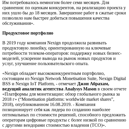
Им потребовалось немногим более семи месяцев. Для
сравнения: по оценкам конкурентов, на реализацию проекта у
них ушло бы до 18 месяцев. Завершение работ в сжатые сроки
позволило нам быстрее добиться повышения качества
обслуживания».
Продуктовое портфолио
В 2019 году компания Nexign продолжила развивать
продуктовую линейку, ориентированную на ключевые
потребности телеком-операторов: поддержку новых бизнес-
моделей, ускорение вывода на рынок новых продуктов и
услуг, улучшение пользовательского опыта.
«Nexign обладает высококонкурентным портфолио,
состоящим из Nexign Network Monetisation Suite, Nexign Digital
BSS и Nexign IoT Platform, - отмечает
Джон Абрахам,
ведущий аналитик агентства Analysys Mason
в своем отчете
«Платформы для монетизации: обзор глобального рынка за
2018 г» (“Monetisation platforms: worldwide market shares”,
2018), опубликованном 16.08.2019. - Компания
позиционирует себя как лидера по созданию наиболее
оптимальных по стоимости решений, способного предложить
операторам цифровые продукты с более низкой по сравнению
с другими вендорами стоимостью владения (TCO)».