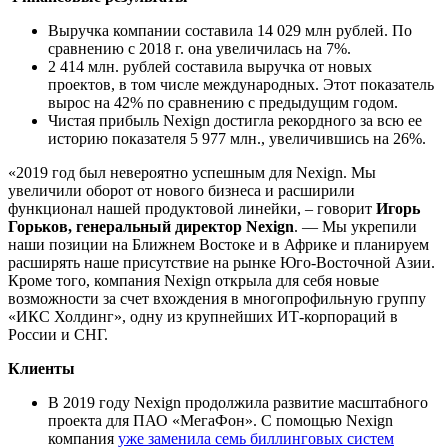
Выручка компании составила 14 029 млн рублей. По
сравнению с 2018 г. она увеличилась на 7%.
2 414 млн. рублей составила выручка от новых
проектов, в том числе международных. Этот показатель
вырос на 42% по сравнению с предыдущим годом.
Чистая прибыль Nexign достигла рекордного за всю ее
историю показателя 5 977 млн., увеличившись на 26%.
«2019 год был невероятно успешным для Nexign. Мы
увеличили оборот от нового бизнеса и расширили
функционал нашей продуктовой линейки, – говорит
Игорь
Горьков, генеральный директор
Nexign
. — Мы укрепили
наши позиции на Ближнем Востоке и в Африке и планируем
расширять наше присутствие на рынке Юго-Восточной Азии.
Кроме того, компания Nexign открыла для себя новые
возможности за счет вхождения в многопрофильную группу
«ИКС Холдинг», одну из крупнейших ИТ-корпораций в
России и СНГ.
Клиенты
В 2019 году Nexign продолжила развитие масштабного
проекта для ПАО «МегаФон». C помощью Nexign
компания
уже заменила семь биллинговых систем