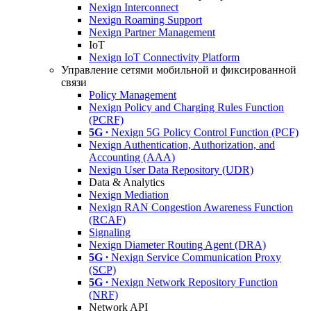
Nexign Interconnect
Nexign Roaming Support
Nexign Partner Management
IoT
Nexign IoT Connectivity Platform
Управление сетями мобильной и фиксированной
связи
Policy Management
Nexign Policy and Charging Rules Function
(PCRF)
5G ∙
Nexign 5G Policy Control Function (PCF)
Nexign Authentication, Authorization, and
Accounting (AAA)
Nexign User Data Repository (UDR)
Data & Analytics
Nexign Mediation
Nexign RAN Congestion Awareness Function
(RCAF)
Signaling
Nexign Diameter Routing Agent (DRA)
5G ∙
Nexign Service Communication Proxy
(SCP)
5G ∙
Nexign Network Repository Function
(NRF)
Network API