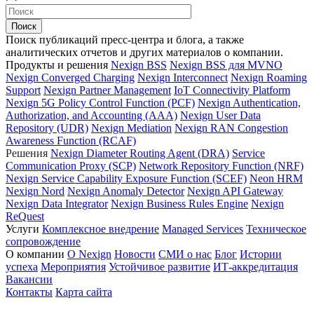
Поиск публикаций пресс-центра и блога, а также
аналитических отчетов и других материалов о компании.
Продукты и решения
Nexign BSS
Nexign BSS для MVNO
Nexign Converged Charging
Nexign Interconnect
Nexign Roaming
Support
Nexign Partner Management
IoT Connectivity Platform
Nexign 5G Policy Control Function (PCF)
Nexign Authentication,
Authorization, and Accounting (AAA)
Nexign User Data
Repository (UDR)
Nexign Mediation
Nexign RAN Congestion
Awareness Function (RCAF)
Решения
Nexign Diameter Routing Agent (DRA)
Service
Communication Proxy (SCP)
Network Repository Function (NRF)
Nexign Service Capability Exposure Function (SCEF)
Neon HRM
Nexign Nord
Nexign Anomaly Detector
Nexign API Gateway
Nexign Data Integrator
Nexign Business Rules Engine
Nexign
ReQuest
Услуги
Комплексное внедрение
Managed Services
Техническое
сопровождение
О компании
О Nexign
Новости
СМИ о нас
Блог
Истории
успеха
Мероприятия
Устойчивое развитие
ИТ-аккредитация
Вакансии
Контакты
Карта сайта