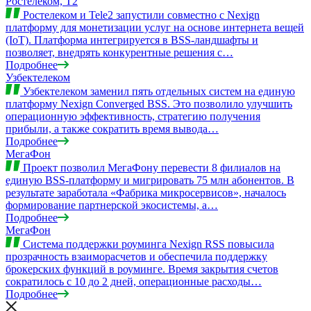
Ростелеком, T2
Ростелеком и Tele2 запустили совместно с Nexign
платформу для монетизации услуг на основе интернета вещей
(IoT). Платформа интегрируется в BSS-ландшафты и
позволяет, внедрять конкурентные решения с…
Подробнее
Узбектелеком
Узбектелеком заменил пять отдельных систем на единую
платформу Nexign Converged BSS. Это позволило улучшить
операционную эффективность, стратегию получения
прибыли, а также сократить время вывода…
Подробнее
МегаФон
Проект позволил МегаФону перевести 8 филиалов на
единую BSS-платформу и мигрировать 75 млн абонентов. В
результате заработала «Фабрика микросервисов», началось
формирование партнерской экосистемы, а…
Подробнее
МегаФон
Система поддержки роуминга Nexign RSS повысила
прозрачность взаиморасчетов и обеспечила поддержку
брокерских функций в роуминге. Время закрытия счетов
сократилось с 10 до 2 дней, операционные расходы…
Подробнее