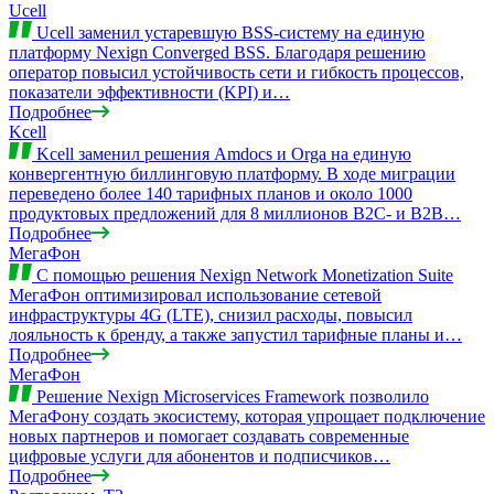
Ucell
Ucell заменил устаревшую BSS-систему на единую
платформу Nexign Converged BSS. Благодаря решению
оператор повысил устойчивость сети и гибкость процессов,
показатели эффективности (KPI) и…
Подробнее
Kcell
Kcell заменил решения Amdocs и Orga на единую
конвергентную биллинговую платформу. В ходе миграции
переведено более 140 тарифных планов и около 1000
продуктовых предложений для 8 миллионов B2C- и B2B…
Подробнее
МегаФон
С помощью решения Nexign Network Monetization Suite
МегаФон оптимизировал использование сетевой
инфраструктуры 4G (LTE), снизил расходы, повысил
лояльность к бренду, а также запустил тарифные планы и…
Подробнее
МегаФон
Решение Nexign Microservices Framework позволило
МегаФону создать экосистему, которая упрощает подключение
новых партнеров и помогает создавать современные
цифровые услуги для абонентов и подписчиков…
Подробнее