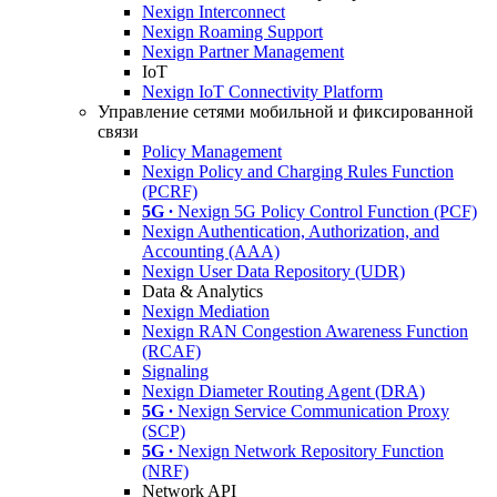
Nexign Interconnect
Nexign Roaming Support
Nexign Partner Management
IoT
Nexign IoT Connectivity Platform
Управление сетями мобильной и фиксированной
связи
Policy Management
Nexign Policy and Charging Rules Function
(PCRF)
5G ∙
Nexign 5G Policy Control Function (PCF)
Nexign Authentication, Authorization, and
Accounting (AAA)
Nexign User Data Repository (UDR)
Data & Analytics
Nexign Mediation
Nexign RAN Congestion Awareness Function
(RCAF)
Signaling
Nexign Diameter Routing Agent (DRA)
5G ∙
Nexign Service Communication Proxy
(SCP)
5G ∙
Nexign Network Repository Function
(NRF)
Network API