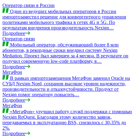
Оператор связи в России
Один из ведущих мобильных операторов в России
импортозаместил решение для конвергентного управления
политиками мобильного трафика в сетях 4G и 5G. По
результатам внедрения производительность Nexign…
Подробнее
Оператор связи
Мобильный оператор, обслуживающий более 8 млн
абонентов, в рекордные сроки внедрил систему Nexign
Mediation. Проект был завершен за 4 месяца. В результате он
получил современную low-code платформу, в…
Подробнее
МегаФон
В рамках импортозамещения МегаФон заменил Oracle на
СУБД Nexign Nord, сохранив высокие уровни надежности,
производительности и отказоустойчивости. Продукт от
Nexign помог оператору повысить…
Подробнее
МегаФон
«МегаФон» улучшил работу служб поддержки с помощью
Nexign ReQuest. Благодаря этому количество заявок,
передаваемых в эксплуатацию BSS, снизилось с 30-35% до
2%.
Подробнее